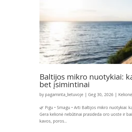
Baltijos mikro nuotykiai: ką
bet įsimintinai
by
pagaminta_lietuvoje
|
Geg 30, 2026
|
Kelionės
🌿 Pigu • Smagu • Arti Baltijos mikro nuotykiai: ką 
Gera kelionė nebūtinai prasideda oro uoste ir bai
kavos, poros...