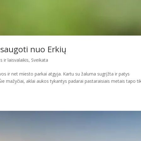
isaugoti nuo Erkių
 ir laisvalaikis
,
Sveikata
vos ir net miesto parkai atgyja. Kartu su žaluma sugrįžta ir patys
 mažyčiai, aklai aukos tykantys padarai pastaraisiais metais tapo ti