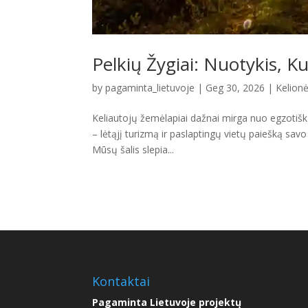
Pelkių Žygiai: Nuotykis, 
by
pagaminta_lietuvoje
|
Geg 30, 2026
|
Kelionės
Keliautojų žemėlapiai dažnai mirga nuo egzotiškų
– lėtąjį turizmą ir paslaptingų vietų paiešką savo 
Mūsų šalis slepia...
Kontaktai
Pagaminta Lietuvoje projektų