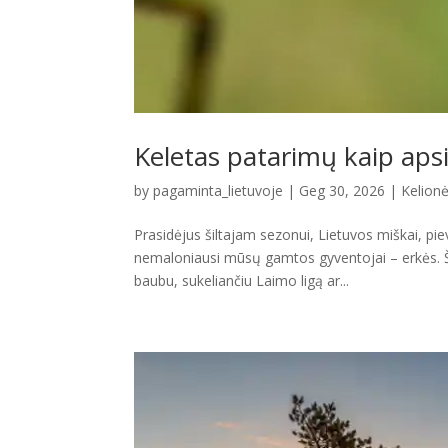
Keletas patarimų kaip aps
by
pagaminta_lietuvoje
|
Geg 30, 2026
|
Kelionės
Prasidėjus šiltajam sezonui, Lietuvos miškai, pie
nemaloniausi mūsų gamtos gyventojai – erkės. Šie
baubu, sukeliančiu Laimo ligą ar...