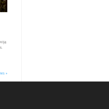
nciją
s.
ies »