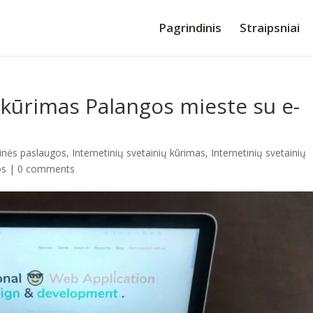
Pagrindinis
Straipsniai
ų kūrimas Palangos mieste su e-
tinės paslaugos
,
Internetinių svetainių kūrimas
,
Internetinių svetainių
os
|
0 comments