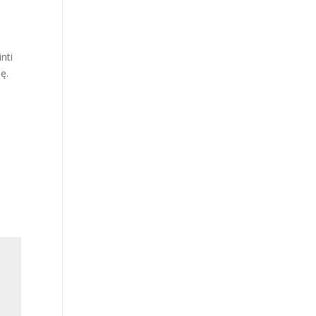
nti
ę.