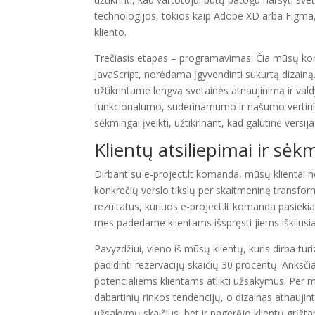
technologijos, tokios kaip Adobe XD arba Figma, le
kliento.
Trečiasis etapas – programavimas. Čia mūsų ko
JavaScript, norėdama įgyvendinti sukurtą dizain
užtikrintume lengvą svetainės atnaujinimą ir val
funkcionalumo, suderinamumo ir našumo vertinimą
sėkmingai įveikti, užtikrinant, kad galutinė versij
Klientų atsiliepimai ir sėkm
Dirbant su e-project.lt komanda, mūsų klientai ne
konkrečių verslo tikslų per skaitmeninę transform
rezultatus, kuriuos e-project.lt komanda pasiekia
mes padedame klientams išspręsti jiems iškilusi
Pavyzdžiui, vieno iš mūsų klientų, kuris dirba tu
padidinti rezervacijų skaičių 30 procentų. Anksči
potencialiems klientams atlikti užsakymus. Per 
dabartinių rinkos tendencijų, o dizainas atnaujint
užsakymų skaičius, bet ir pagerėjo klientų grįžta