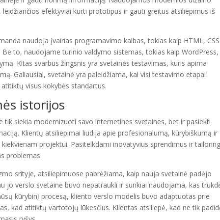
idžiančios efektyviai kurti prototipus ir gauti greitus atsiliepimus iš
manda naudoja įvairias programavimo kalbas, tokias kaip HTML, CSS 
ą. Be to, naudojame turinio valdymo sistemas, tokias kaip WordPress,
dymą. Kitas svarbus žingsnis yra svetainės testavimas, kuris apima
. Galiausiai, svetainė yra paleidžiama, kai visi testavimo etapai
a atitiktų visus kokybės standartus.
ės istorijos
 tik siekia modernizuoti savo internetines svetaines, bet ir pasiekti
aciją. Klientų atsiliepimai liudija apie profesionalumą, kūrybiškumą ir
 kiekvienam projektui. Pasitelkdami inovatyvius sprendimus ir tailorin
as problemas.
rizmo srityje, atsiliepimuose pabrėžiama, kaip nauja svetainė padėjo
au jo verslo svetainė buvo nepatraukli ir sunkiai naudojama, kas trukd
mūsų kūrybinį procesą, kliento verslo modelis buvo adaptuotas prie
as, kad atitiktų vartotojų lūkesčius. Klientas atsiliepė, kad ne tik padi
masis ryšys.