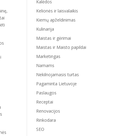
Kalėdos
Kelionės ir laisvalaikis
ainę,
tai
Kiemų apželdinimas
ėti
Kulinarija
Maistas ir gėrimai
ios
Maistas ir Maisto papildai
Marketingas
i
Namams
Nekilnojamasis turtas
Pagaminta Lietuvoje
Paslaugos
Receptai
u
Renovacijos
os
Rinkodara
SEO
inės