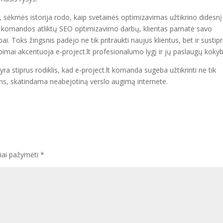
as, sėkmės istorija rodo, kaip svetainės optimizavimas užtikrino didesnį
 komandos atliktų SEO optimizavimo darbų, klientas pamatė savo
Toks žingsnis padėjo ne tik pritraukti naujus klientus, bet ir sustipri
pimai akcentuoja e-project.lt profesionalumo lygį ir jų paslaugų kokyb
 yra stiprus rodiklis, kad e-project.lt komanda sugeba užtikrinti ne tik
ams, skatindama neabejotiną verslo augimą internete.
liai pažymėti
*