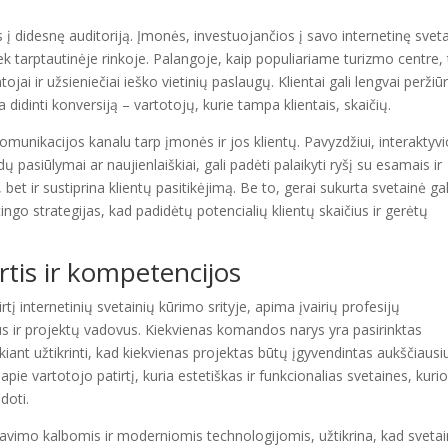
s į didesnę auditoriją. Įmonės, investuojančios į savo internetinę svet
 tiek tarptautinėje rinkoje. Palangoje, kaip populiariame turizmo centre, 
ojai ir užsieniečiai ieško vietinių paslaugų. Klientai gali lengvai peržiūr
didinti konversiją – vartotojų, kurie tampa klientais, skaičių.
 komunikacijos kanalu tarp įmonės ir jos klientų. Pavyzdžiui, interaktyv
ų pasiūlymai ar naujienlaiškiai, gali padėti palaikyti ryšį su esamais ir
, bet ir sustiprina klientų pasitikėjimą. Be to, gerai sukurta svetainė gal
ingo strategijas, kad padidėtų potencialių klientų skaičius ir gerėtų
tis ir kompetencijos
į internetinių svetainių kūrimo srityje, apima įvairių profesijų
jus ir projektų vadovus. Kiekvienas komandos narys yra pasirinktas
kiant užtikrinti, kad kiekvienas projektas būtų įgyvendintas aukščiausi
 apie vartotojo patirtį, kuria estetiškas ir funkcionalias svetaines, kuri
udoti.
vimo kalbomis ir moderniomis technologijomis, užtikrina, kad sveta