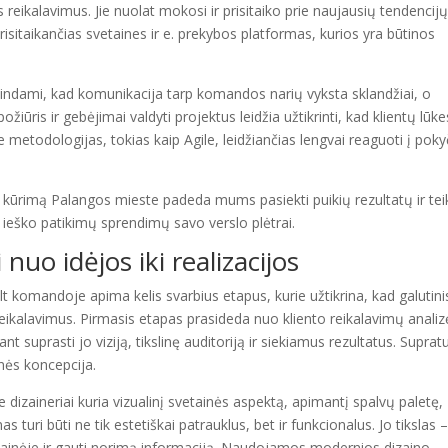
s reikalavimus. Jie nuolat mokosi ir prisitaiko prie naujausių tendencijų
prisitaikančias svetaines ir e. prekybos platformas, kurios yra būtinos
ikindami, kad komunikacija tarp komandos narių vyksta sklandžiai, o
požiūris ir gebėjimai valdyti projektus leidžia užtikrinti, kad klientų lūke
kome metodologijas, tokias kaip Agile, leidžiančias lengvai reaguoti į poky
nių kūrimą Palangos mieste padeda mums pasiekti puikių rezultatų ir teik
 ieško patikimų sprendimų savo verslo plėtrai.
nuo idėjos iki realizacijos
lt komandoje apima kelis svarbius etapus, kurie užtikrina, kad galutini
 reikalavimus. Pirmasis etapas prasideda nuo kliento reikalavimų analiz
ant suprasti jo viziją, tikslinę auditoriją ir siekiamus rezultatus. Suprat
nės koncepcija.
dizaineriai kuria vizualinį svetainės aspektą, apimantį spalvų paletę,
s turi būti ne tik estetiškai patrauklus, bet ir funkcionalus. Jo tikslas 
vetainėje ir gauti norimą informaciją. Naudojamos modernios dizaino