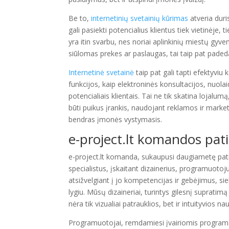
Be to,
internetinių svetainių kūrimas
atveria duri
gali pasiekti potencialius klientus tiek vietinėje,
yra itin svarbu, nes noriai aplinkinių miestų gyvent
siūlomas prekes ar paslaugas, tai taip pat padeda 
Internetinė svetainė
taip pat gali tapti efektyviu
funkcijos, kaip elektroninės konsultacijos, nuolaid
potencialiais klientais. Tai ne tik skatina lojalumą
būti puikus įrankis, naudojant reklamos ir market
bendras įmonės vystymasis.
e-project.lt
komandos patir
e-project.lt komanda, sukaupusi daugiametę patirt
specialistus, įskaitant dizainerius, programuoto
atsižvelgiant į jo kompetencijas ir gebėjimus, sie
lygiu. Mūsų dizaineriai, turintys gilesnį supratimą
nėra tik vizualiai patrauklios, bet ir intuityvios na
Programuotojai, remdamiesi įvairiomis programa