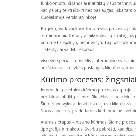
funkcionuotų sklandžiai ir atitiktų visus techniniu
kad galėtų teikti išskirtines paslaugas, įskaitant 
šiuolaikinėje verslo aplinkoje.
Projektų vadovai koordinuoja visą procesą, įsit
terminai ir biudžetai yra laikomasi. Jų strateginis 
būtų ne tik išpildyti, bet ir viršyti. Taip pat tai
ir efektyviai valdyti resursus.
Visų šių specialistų indėlis į internetinių svetai
aukščiausios kokybės paslaugas klientams, kurie
Kūrimo procesas: žingsniai 
Internetinių svetainių kūrimo procesas e-project.
produktas atitiktų kliento lūkesčius ir funkcinius
Šiuo etapu vyksta detali diskusija su klientu, sieki
šiuos aspektus, pradedamas kurti pradinė svetai
Antrasis etapas – dizaino kūrimas. Šiame procese 
tipografiją ir maketus. Svarbu pabrėžti, kad dizaina
užtikrinti, kad vartotojui būtų patogu naršyti s