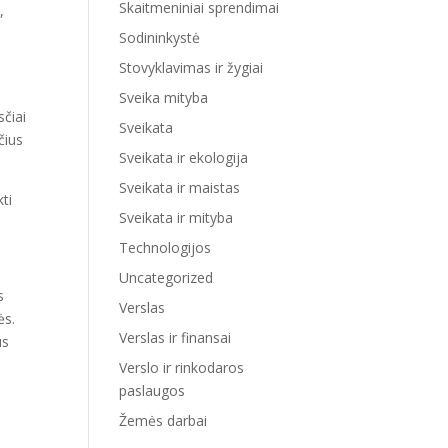
Skaitmeniniai sprendimai
,
Sodininkystė
Stovyklavimas ir žygiai
Sveika mityba
sčiai
Sveikata
čius
Sveikata ir ekologija
Sveikata ir maistas
ti
Sveikata ir mityba
Technologijos
Uncategorized
s
Verslas
ės.
Verslas ir finansai
us
Verslo ir rinkodaros
paslaugos
Žemės darbai
–