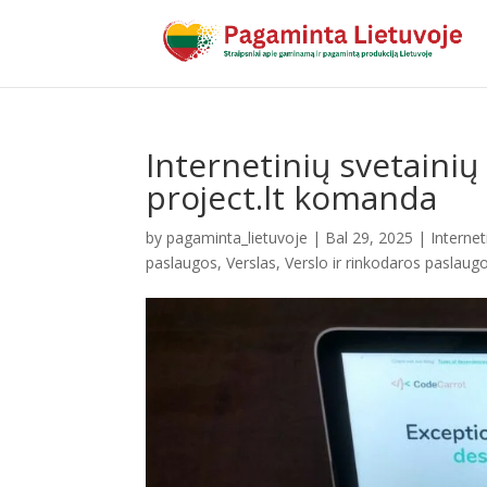
Internetinių svetaini
project.lt komanda
by
pagaminta_lietuvoje
|
Bal 29, 2025
|
Interne
paslaugos
,
Verslas
,
Verslo ir rinkodaros paslaug