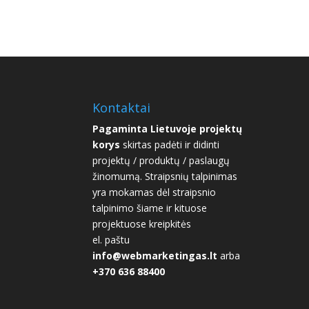
Kontaktai
Pagaminta Lietuvoje projektų
korys
skirtas padėti ir didinti
projektų / produktų / paslaugų
žinomumą. Straipsnių talpinimas
yra mokamas dėl straipsnio
talpinimo šiame ir kituose
projektuose kreipkitės
el. paštu
info@webmarketingas.lt
arba
+370 636 88400