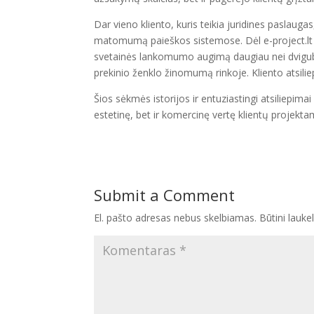
Dar vieno kliento, kuris teikia juridines paslaug
matomumą paieškos sistemose. Dėl e-project.lt
svetainės lankomumo augimą daugiau nei dvigubai. 
prekinio ženklo žinomumą rinkoje. Kliento atsilie
Šios sėkmės istorijos ir entuziastingi atsiliepimai
estetinę, bet ir komercinę vertę klientų projekt
Submit a Comment
El. pašto adresas nebus skelbiamas.
Būtini lauke