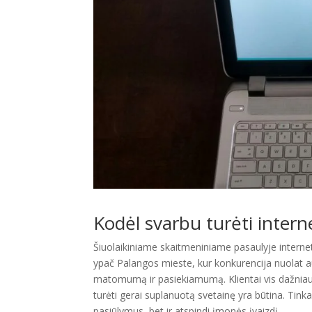
Kodėl svarbu turėti intern
Šiuolaikiniame skaitmeniniame pasaulyje internet
ypač Palangos mieste, kur konkurencija nuolat au
matomumą ir pasiekiamumą. Klientai vis dažniau 
turėti gerai suplanuotą svetainę yra būtina. Tinka
pasiūlymus, bet ir atspindi įmonės įvaizdį.