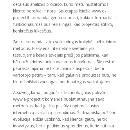
detalaus analizės proceso, kurio metu nustatomos
kliento poreikiai ir norai. Šis etapas leidžia www.e-
project.lt komandai geriau suprasti, kokia informacija ir
funkcionalumas bus reikalingas, kad projektas atitiktų
konkrečius lūkesčius.
Be to, komanda taiko veiksmingus kokybės užtikrinimo
metodus. Kiekviena internetinė svetainė yra
testuojama keliais atvejais prieš jos paleidimą, kad
būtų užtikrintas funkcionalumas ir našumas. Šie testai
paprastai apima ne tik techninius aspektus, bet ir
vartotojo patirtį – tam, kad galutinis produktas būtų ne
tik techniškai tvarkingas, bet ir patogus vartotojams.
Atsižvelgdama į augančius technologinius pokyčius,
www.e-project.lt komanda nuolat atnaujina savo
metodikas, kad galėtų pasiūlyti optimaliausius
internetinių svetainių sprendimus. Ši dinamiška požiūrio
evoliucija leidžia užtikrinti, kad klientai gautų ne tik
inovatyvius, bet ir patikimus sprendimus, kurie atitinka