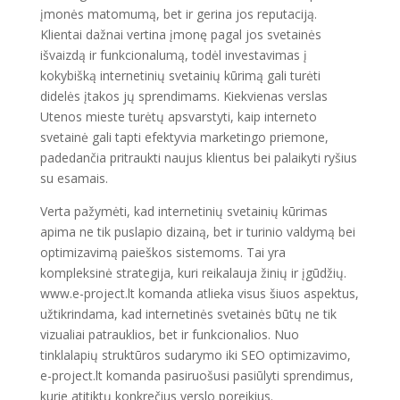
įmonės matomumą, bet ir gerina jos reputaciją.
Klientai dažnai vertina įmonę pagal jos svetainės
išvaizdą ir funkcionalumą, todėl investavimas į
kokybišką internetinių svetainių kūrimą gali turėti
didelės įtakos jų sprendimams. Kiekvienas verslas
Utenos mieste turėtų apsvarstyti, kaip interneto
svetainė gali tapti efektyvia marketingo priemone,
padedančia pritraukti naujus klientus bei palaikyti ryšius
su esamais.
Verta pažymėti, kad internetinių svetainių kūrimas
apima ne tik puslapio dizainą, bet ir turinio valdymą bei
optimizavimą paieškos sistemoms. Tai yra
kompleksinė strategija, kuri reikalauja žinių ir įgūdžių.
www.e-project.lt komanda atlieka visus šiuos aspektus,
užtikrindama, kad internetinės svetainės būtų ne tik
vizualiai patrauklios, bet ir funkcionalios. Nuo
tinklalapių struktūros sudarymo iki SEO optimizavimo,
e-project.lt komanda pasiruošusi pasiūlyti sprendimus,
kurie atitiktų konkrečius verslo poreikius.