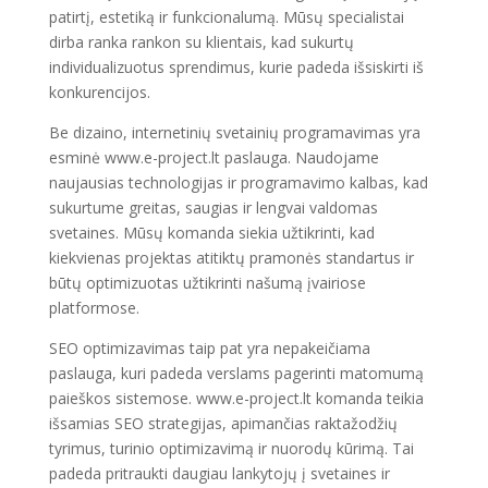
patirtį, estetiką ir funkcionalumą. Mūsų specialistai
dirba ranka rankon su klientais, kad sukurtų
individualizuotus sprendimus, kurie padeda išsiskirti iš
konkurencijos.
Be dizaino, internetinių svetainių programavimas yra
esminė www.e-project.lt paslauga. Naudojame
naujausias technologijas ir programavimo kalbas, kad
sukurtume greitas, saugias ir lengvai valdomas
svetaines. Mūsų komanda siekia užtikrinti, kad
kiekvienas projektas atitiktų pramonės standartus ir
būtų optimizuotas užtikrinti našumą įvairiose
platformose.
SEO optimizavimas taip pat yra nepakeičiama
paslauga, kuri padeda verslams pagerinti matomumą
paieškos sistemose. www.e-project.lt komanda teikia
išsamias SEO strategijas, apimančias raktažodžių
tyrimus, turinio optimizavimą ir nuorodų kūrimą. Tai
padeda pritraukti daugiau lankytojų į svetaines ir