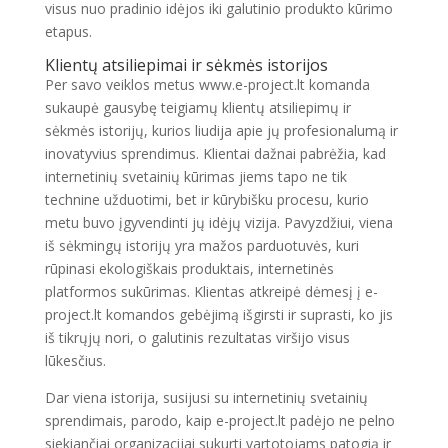
visus nuo pradinio idėjos iki galutinio produkto kūrimo
etapus.
Klientų atsiliepimai ir sėkmės istorijos
Per savo veiklos metus www.e-project.lt komanda
sukaupė gausybę teigiamų klientų atsiliepimų ir
sėkmės istorijų, kurios liudija apie jų profesionalumą ir
inovatyvius sprendimus. Klientai dažnai pabrėžia, kad
internetinių svetainių kūrimas jiems tapo ne tik
technine užduotimi, bet ir kūrybišku procesu, kurio
metu buvo įgyvendinti jų idėjų vizija. Pavyzdžiui, viena
iš sėkmingų istorijų yra mažos parduotuvės, kuri
rūpinasi ekologiškais produktais, internetinės
platformos sukūrimas. Klientas atkreipė dėmesį į e-
project.lt komandos gebėjimą išgirsti ir suprasti, ko jis
iš tikrųjų nori, o galutinis rezultatas viršijo visus
lūkesčius.
Dar viena istorija, susijusi su internetinių svetainių
sprendimais, parodo, kaip e-project.lt padėjo ne pelno
siekiančiai organizacijai sukurti vartotojams patogią ir