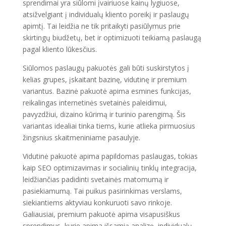
sprendimai yra siūlomi įvairiuose kainų lygiuose,
atsižvelgiant į individualų kliento poreikį ir paslaugų
apimtį. Tai leidžia ne tik pritaikyti pasiūlymus prie
skirtingų biudžetų, bet ir optimizuoti teikiamą paslaugą
pagal kliento lūkesčius.
Siūlomos paslaugų pakuotės gali būti suskirstytos į
kelias grupes, įskaitant bazinę, vidutinę ir premium
variantus. Bazinė pakuotė apima esmines funkcijas,
reikalingas internetinės svetainės paleidimui,
pavyzdžiui, dizaino kūrimą ir turinio parengimą. Šis
variantas idealiai tinka tiems, kurie atlieka pirmuosius
žingsnius skaitmeniniame pasaulyje.
Vidutinė pakuotė apima papildomas paslaugas, tokias
kaip SEO optimizavimas ir socialinių tinklų integracija,
leidžiančias padidinti svetainės matomumą ir
pasiekiamumą. Tai puikus pasirinkimas verslams,
siekiantiems aktyviau konkuruoti savo rinkoje.
Galiausiai, premium pakuotė apima visapusiškus
sprendimus, kurie apima išsamią analizę, individualų