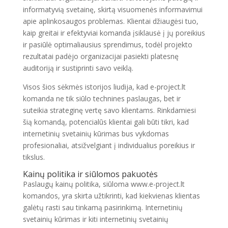
informatyvią svetainę, skirtą visuomenės informavimui
apie aplinkosaugos problemas. Klientai džiaugėsi tuo,
kaip greitai ir efektyviai komanda įsiklausė į jų poreikius
ir pasiūlė optimaliausius sprendimus, todėl projekto
rezultatai padėjo organizacijai pasiekti platesnę
auditoriją ir sustiprinti savo veiklą.
Visos šios sėkmės istorijos liudija, kad e-project.lt
komanda ne tik siūlo technines paslaugas, bet ir
suteikia strateginę vertę savo klientams. Rinkdamiesi
šią komandą, potencialūs klientai gali būti tikri, kad
internetinių svetainių kūrimas bus vykdomas
profesionaliai, atsižvelgiant į individualius poreikius ir
tikslus.
Kainų politika ir siūlomos pakuotės
Paslaugų kainų politika, siūloma www.e-project.lt
komandos, yra skirta užtikrinti, kad kiekvienas klientas
galėtų rasti sau tinkamą pasirinkimą. Internetinių
svetainių kūrimas ir kiti internetinių svetainių