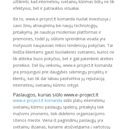
užtikrinti, kad internetinių svetainių kūrimas būtų ne tik
efektyvus, bet ir patrauklus vizualiai.
Be to, www.e-project.lt komanda nuolat investuoja į
savo žinių atnaujinimą bei naujų technologijų
pritaikymą. Jie naudoja modernias platformas ir
priemones, todėl jų siūlomi sprendimai visada yra
motyvuoti naujausiais rinkos tendencijų pokyčiais. Tai
leidžia klientams gauti šiuolaikines svetaines, kurios ne
tik atitinka šiuos pokyčius, bet ir gali patenkinti ateities
poreikius. Dėl šių veiksnių, www.e-project.lt komanda
yra prisijungusi prie daugybės sėkmingų projektų ir
klientų, kas tik dar labiau pasitvirtina jų reputaciją
internetinių svetainių kūrimo srityje.
Paslaugos, kurias siūlo www.e-project.lt
www.e-project.lt komanda
siūlo platų internetinių
svetainių kūrimo paslaugų spektrą, pritaikytą tiek
mažoms įmonėms, tiek didelėms organizacijoms
Utenos mieste. Viena iš pagrindinių paslaugų yra
svetainių dizainas, kuriame atsižvelgiama į vartotojų