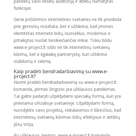
pasiektų savo tikslinį auditoriją ir atliktų numatytas
funkcijas.
Gerai prižiūrimos internetinės svetainės ne tik prisideda
prie geresnių rezultata, bet ir užtikrina, kad įmonės
identitetas internete būtų nuoseklus, modernus ir
pritaikytas nuolat besikeičiančiai rinkai. Tokiu būdu
www.e-project.lt siūlo ne tik internetinių svetainių
kūrimą, bet ir ilgalaikę partnerystę, kuri užtikrina
stabilumą ir sėkmę.
Kaip pradėti bendradarbiavimą su www.e-
project.lt?
Norint pradėti bendradarbiavimą su www.e-project.lt
komanda, pirmas žingsnis yra užklausos pateikimas.
Tai galite padaryti užpildydami specialią formą, kuri yra
prieinama oficialioje svetainėje. Užpildydami formą,
nurodykite savo projektą, reikalavimus ir lūkesčius, kad
internetinių svetainių kūrimas būtų efektyvus ir atitiktų
jūsų viziją.
Po užklausos gavimo, www.e-project.lt komanda