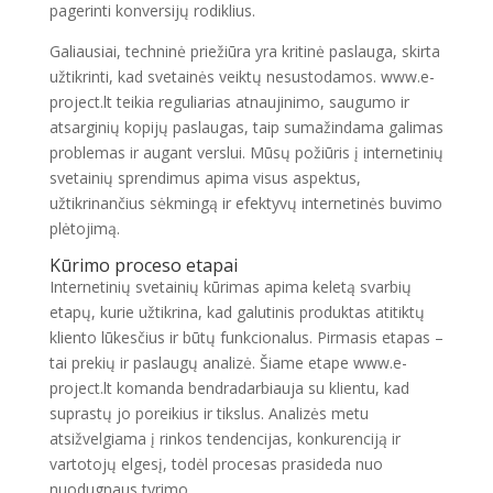
pagerinti konversijų rodiklius.
Galiausiai, techninė priežiūra yra kritinė paslauga, skirta
užtikrinti, kad svetainės veiktų nesustodamos. www.e-
project.lt teikia reguliarias atnaujinimo, saugumo ir
atsarginių kopijų paslaugas, taip sumažindama galimas
problemas ir augant verslui. Mūsų požiūris į internetinių
svetainių sprendimus apima visus aspektus,
užtikrinančius sėkmingą ir efektyvų internetinės buvimo
plėtojimą.
Kūrimo proceso etapai
Internetinių svetainių kūrimas apima keletą svarbių
etapų, kurie užtikrina, kad galutinis produktas atitiktų
kliento lūkesčius ir būtų funkcionalus. Pirmasis etapas –
tai prekių ir paslaugų analizė. Šiame etape www.e-
project.lt komanda bendradarbiauja su klientu, kad
suprastų jo poreikius ir tikslus. Analizės metu
atsižvelgiama į rinkos tendencijas, konkurenciją ir
vartotojų elgesį, todėl procesas prasideda nuo
nuodugnaus tyrimo.