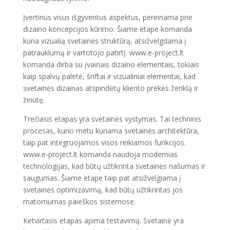
Įvertinus visus išgyventus aspektus, pereinama prie
dizaino koncepcijos kūrimo. Šiame etape komanda
kuria vizualią svetainės struktūrą, atsižvelgdama į
patrauklumą ir vartotojo patirtį. www.e-project.lt
komanda dirba su įvairiais dizaino elementais, tokiais
kaip spalvų paletė, šriftai ir vizualiniai elementai, kad
svetainės dizainas atspindėtų kliento prekės ženklą ir
žinutę.
Trečiasis etapas yra svetainės vystymas. Tai techninis
procesas, kurio metu kuriama svetainės architektūra,
taip pat integruojamos visos reikiamos funkcijos.
www.e-project.lt komanda naudoja modernias
technologijas, kad būtų užtikrinta svetainės našumas ir
saugumas. Šiame etape taip pat atsižvelgiama į
svetainės optimizavimą, kad būtų užtikrintas jos
matomumas paieškos sistemose.
Ketvirtasis etapas apima testavimą. Svetainė yra