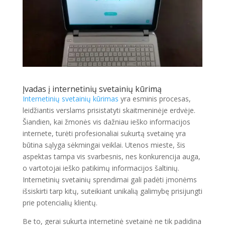
Įvadas į internetinių svetainių kūrimą
Internetinių svetainių kūrimas
yra esminis procesas,
leidžiantis verslams prisistatyti skaitmeninėje erdvėje.
Šiandien, kai žmonės vis dažniau ieško informacijos
internete, turėti profesionaliai sukurtą svetainę yra
būtina sąlyga sėkmingai veiklai. Utenos mieste, šis
aspektas tampa vis svarbesnis, nes konkurencija auga,
o vartotojai ieško patikimų informacijos šaltinių.
Internetinių svetainių sprendimai gali padėti įmonėms
išsiskirti tarp kitų, suteikiant unikalią galimybę prisijungti
prie potencialių klientų.
Be to, gerai sukurta internetinė svetainė ne tik padidina