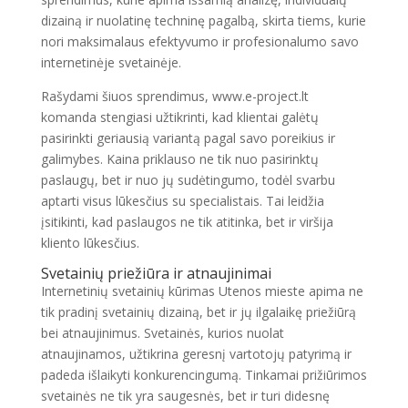
dizainą ir nuolatinę techninę pagalbą, skirta tiems, kurie
nori maksimalaus efektyvumo ir profesionalumo savo
internetinėje svetainėje.
Rašydami šiuos sprendimus, www.e-project.lt
komanda stengiasi užtikrinti, kad klientai galėtų
pasirinkti geriausią variantą pagal savo poreikius ir
galimybes. Kaina priklauso ne tik nuo pasirinktų
paslaugų, bet ir nuo jų sudėtingumo, todėl svarbu
aptarti visus lūkesčius su specialistais. Tai leidžia
įsitikinti, kad paslaugos ne tik atitinka, bet ir viršija
kliento lūkesčius.
Svetainių priežiūra ir atnaujinimai
Internetinių svetainių kūrimas Utenos mieste apima ne
tik pradinį svetainių dizainą, bet ir jų ilgalaikę priežiūrą
bei atnaujinimus. Svetainės, kurios nuolat
atnaujinamos, užtikrina geresnį vartotojų patyrimą ir
padeda išlaikyti konkurencingumą. Tinkamai prižiūrimos
svetainės ne tik yra saugesnės, bet ir turi didesnę