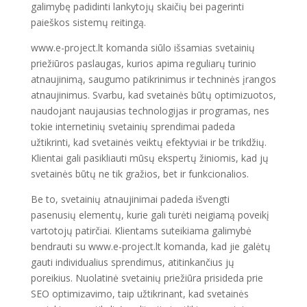
galimybę padidinti lankytojų skaičių bei pagerinti
paieškos sistemų reitingą.
www.e-project.lt komanda siūlo išsamias svetainių
priežiūros paslaugas, kurios apima reguliarų turinio
atnaujinimą, saugumo patikrinimus ir techninės įrangos
atnaujinimus. Svarbu, kad svetainės būtų optimizuotos,
naudojant naujausias technologijas ir programas, nes
tokie internetinių svetainių sprendimai padeda
užtikrinti, kad svetainės veiktų efektyviai ir be trikdžių.
Klientai gali pasikliauti mūsų ekspertų žiniomis, kad jų
svetainės būtų ne tik gražios, bet ir funkcionalios.
Be to, svetainių atnaujinimai padeda išvengti
pasenusių elementų, kurie gali turėti neigiamą poveikį
vartotojų patirčiai. Klientams suteikiama galimybė
bendrauti su www.e-project.lt komanda, kad jie galėtų
gauti individualius sprendimus, atitinkančius jų
poreikius. Nuolatinė svetainių priežiūra prisideda prie
SEO optimizavimo, taip užtikrinant, kad svetainės