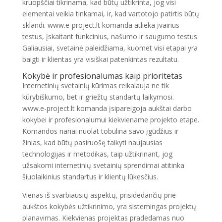
kruopščiai tikrinama, kad būtų užtikrinta, jog visi
elementai veikia tinkamai, ir, kad vartotojo patirtis būtų
sklandi. www.e-project.lt komanda atlieka įvairius
testus, įskaitant funkcinius, našumo ir saugumo testus.
Galiausiai, svetainė paleidžiama, kuomet visi etapai yra
baigti ir klientas yra visiškai patenkintas rezultatu.
Kokybė ir profesionalumas kaip prioritetas
Internetinių svetainių kūrimas reikalauja ne tik
kūrybiškumo, bet ir griežtų standartų laikymosi.
www.e-project.lt komanda įsipareigoja aukštai darbo
kokybei ir profesionalumui kiekviename projekto etape.
Komandos nariai nuolat tobulina savo įgūdžius ir
žinias, kad būtų pasiruošę taikyti naujausias
technologijas ir metodikas, taip užtikrinant, jog
užsakomi internetinių svetainių sprendimai atitinka
šiuolaikinius standartus ir klientų lūkesčius.
Vienas iš svarbiausių aspektų, prisidedančių prie
aukštos kokybės užtikrinimo, yra sistemingas projektų
planavimas. Kiekvienas projektas pradedamas nuo