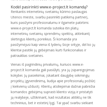
Kodėl pasirinkti
www.e-project.lt
komandą?
Renkantis internetinių svetainių kūrimo paslaugas
Utenos mieste, svarbu pasirinkti patikimą partnerį,
kuris pasižymi profesionalumu ir ilgamete patirtimi.
www.e-project.lt komanda suteikia itin platų
internetinių svetainių sprendimų spektrą, atitinkantį
skirtingus klientų poreikius. Ši komanda yra
pasižymėjusi kaip viena iš lyderių šioje srityje, dėl ko jų
klientai pasitiki jų gebėjimais kurti funkcionalias ir
patrauklias svetaines.
Vienas iš pagrindinių privalumų, kuriuos www.e-
project.lt komanda gali pasiūlyti, yra jų įsipareigojimas
kokybei. Jų pasiekimai, įskaitant daugybę sėkmingų
projektų įgyvendinimą, liudija apie profesionalų požiūrį
į kiekvieną užduotį. Klientų atsiliepimai dažnai pabrėžia
komandos gebėjimą suprasti kliento viziją ir pristatyti
ją realybėje, užtikrinant, kad rezultatas atitiktų ne tik
techninius, bet ir estetinį lygį. Tai ypač svarbu siekiant