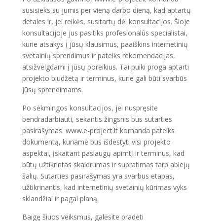
susisieks su jumis per vieną darbo dieną, kad aptartų
detales ir, jei reikės, susitartų dėl konsultacijos. Šioje
konsultacijoje jus pasitiks profesionalūs specialistai,
kurie atsakys į jūsų klausimus, paaiškins internetinių
svetainių sprendimus ir pateiks rekomendacijas,
atsižvelgdami į jūsų poreikius. Tai puiki proga aptarti
projekto biudžetą ir terminus, kurie gali būti svarbūs
jūsų sprendimams.
Po sėkmingos konsultacijos, jei nuspręsite
bendradarbiauti, sekantis žingsnis bus sutarties
pasirašymas. www.e-project.lt komanda pateiks
dokumentą, kuriame bus išdėstyti visi projekto
aspektai, įskaitant paslaugų apimtį ir terminus, kad
būtų užtikrintas skaidrumas ir supratimas tarp abiejų
šalių. Sutarties pasirašymas yra svarbus etapas,
užtikrinantis, kad internetinių svetainių kūrimas vyks
sklandžiai ir pagal planą.
Baigę šiuos veiksmus, galėsite pradėti