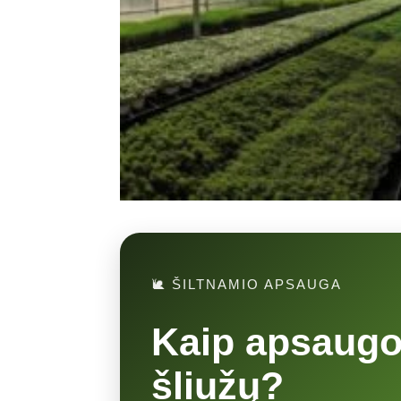
🐌 ŠILTNAMIO APSAUGA
Kaip apsaugot
šliužų?