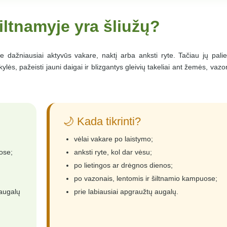
šiltnamyje yra šliužų?
e dažniausiai aktyvūs vakare, naktį arba anksti ryte. Tačiau jų pali
lės, pažeisti jauni daigai ir blizgantys gleivių takeliai ant žemės, vazo
🌙 Kada tikrinti?
vėlai vakare po laistymo;
ose;
anksti ryte, kol dar vėsu;
po lietingos ar drėgnos dienos;
po vazonais, lentomis ir šiltnamio kampuose;
 augalų
prie labiausiai apgraužtų augalų.