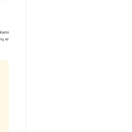
ekami
nų ar