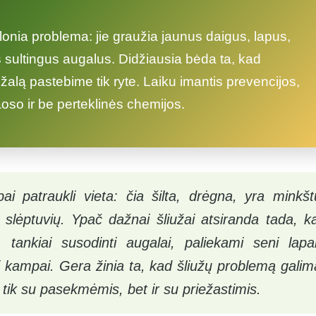
alonia problema: jie graužia jaunus daigus, lapus,
s sultingus augalus. Didžiausia bėda ta, kad
l žalą pastebime tik ryte. Laiku imantis prevencijos,
oso ir be perteklinės chemijos.
bai patraukli vieta: čia šilta, drėgna, yra minkšt
slėptuvių. Ypač dažnai šliužai atsiranda tada, ka
tankiai susodinti augalai, paliekami seni lapai
oti kampai. Gera žinia ta, kad šliužų problemą galim
e tik su pasekmėmis, bet ir su priežastimis.