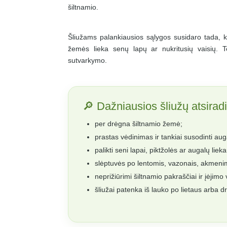
šiltnamio.
Šliužams palankiausios sąlygos susidaro tada, k
žemės lieka senų lapų ar nukritusių vaisių.
sutvarkymo.
🔎 Dažniausios šliužų atsirad
per drėgna šiltnamio žemė;
prastas vėdinimas ir tankiai susodinti aug
palikti seni lapai, piktžolės ar augalų liek
slėptuvės po lentomis, vazonais, akmenim
neprižiūrimi šiltnamio pakraščiai ir įėjimo 
šliužai patenka iš lauko po lietaus arba d