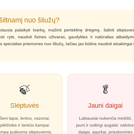
šiltnamį nuo šliužų?
iausia palaikyti tvarką, mažinti perteklinę drėgmę, šalinti slėptuves
ksti ryte, naudoti fizines užtvaras, gaudykles ir natūralias atbaidym
s specialias priemones nuo šliužų, tačiau jas būtina naudoti atsakingai i
🍃
🥬
Slėptuvės
Jauni daigai
Seni lapai, lentos, vazonai,
Labiausiai nukenčia minkšti,
piktžolės ir tankūs kampai
jauni ir sultingi augalai: salotos
ampa puikiomis slėptuvėmis.
daigai, agurkai, prieskoninės