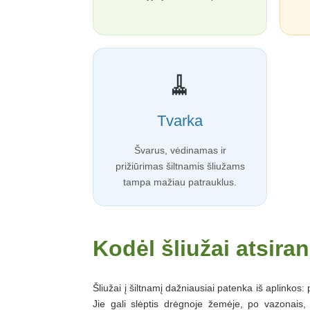
🧹
Tvarka
Švarus, vėdinamas ir
prižiūrimas šiltnamis šliužams
tampa mažiau patrauklus.
Kodėl šliužai atsira
Šliužai į šiltnamį dažniausiai patenka iš aplinkos:
Jie gali slėptis drėgnoje žemėje, po vazonais,