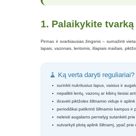
1. Palaikykite tvarką
Pirmas ir svarbiausias žingsnis – sumažinti vietas
lapais, vazonais, lentomis, šlapiais maišais, piktžo
🧹 Ką verta daryti reguliariai?
surinkti nukritusius lapus, vaisius ir augal
nepalikti lentų, vazonų ar kibirų tiesiai 
išravėti piktžoles šiltnamio viduje ir aplink 
periodiškai patikrinti šiltnamio kampus ir 
neleisti augalams pernelyg sutankėti pri
sutvarkyti plotą aplink šiltnamį, ypač prie 