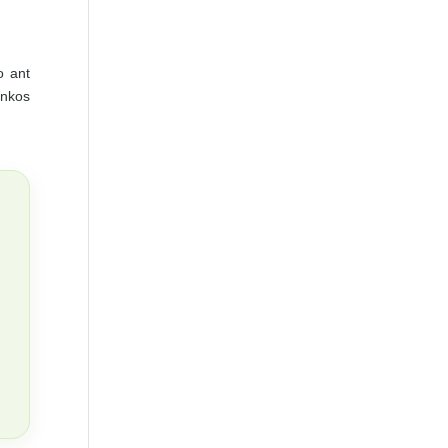
o ant
inkos