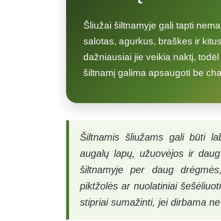
Šliužai šiltnamyje gali tapti nem
salotas, agurkus, braškes ir kitu
dažniausiai jie veikia naktį, todė
šiltnamį galima apsaugoti be cha
Šiltnamis šliužams gali būti la
augalų lapų, užuovėjos ir daug 
šiltnamyje per daug drėgmės, 
piktžolės ar nuolatiniai šešėliu
stipriai sumažinti, jei dirbama n