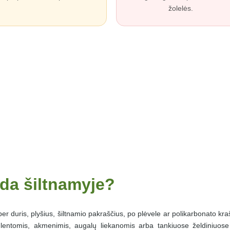
žolelės.
nda šiltnamyje?
 per duris, plyšius, šiltnamio pakraščius, po plėvele ar polikarbonato kraš
 lentomis, akmenimis, augalų liekanomis arba tankiuose želdiniuose