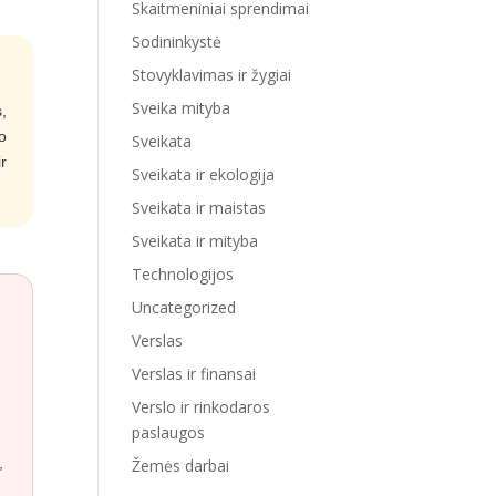
Skaitmeniniai sprendimai
Sodininkystė
Stovyklavimas ir žygiai
Sveika mityba
,
o
Sveikata
r
Sveikata ir ekologija
Sveikata ir maistas
Sveikata ir mityba
Technologijos
Uncategorized
Verslas
Verslas ir finansai
Verslo ir rinkodaros
paslaugos
,
Žemės darbai