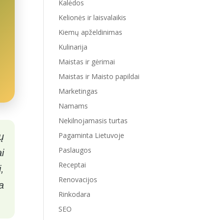
Kalėdos
Kelionės ir laisvalaikis
Kiemų apželdinimas
Kulinarija
Maistas ir gėrimai
Maistas ir Maisto papildai
Marketingas
Namams
Nekilnojamasis turtas
Pagaminta Lietuvoje
ų
Paslaugos
i
Receptai
,
Renovacijos
a
Rinkodara
SEO