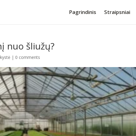
Pagrindinis
Straipsniai
į nuo šliužų?
nkystė
|
0 comments