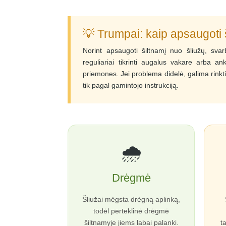
💡 Trumpai: kaip apsaugoti 
Norint apsaugoti šiltnamį nuo šliužų, svarb
reguliariai tikrinti augalus vakare arba an
priemones. Jei problema didelė, galima rinkti
tik pagal gamintojo instrukciją.
🌧️
Drėgmė
Šliužai mėgsta drėgną aplinką,
todėl perteklinė drėgmė
šiltnamyje jiems labai palanki.
t