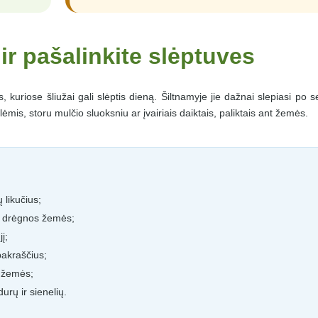
 ir pašalinkite slėptuves
, kuriose šliužai gali slėptis dieną. Šiltnamyje jie dažnai slepiasi po s
lėmis, storu mulčio sluoksniu ar įvairiais daiktais, paliktais ant žemės.
ų likučius;
ant drėgnos žemės;
jį;
pakraščius;
e žemės;
durų ir sienelių.