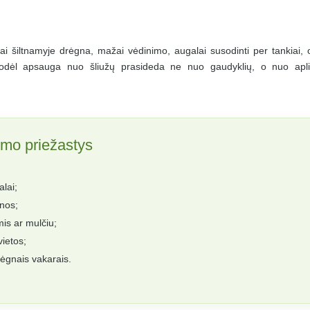
ai šiltnamyje drėgna, mažai vėdinimo, augalai susodinti per tankiai, 
 Todėl apsauga nuo šliužų prasideda ne nuo gaudyklių, o nuo apl
imo priežastys
alai;
anos;
is ar mulčiu;
vietos;
rėgnais vakarais.