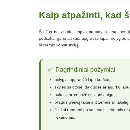
Kaip atpažinti, kad 
Šliužus ne visada lengva pamatyti dieną, nes ji
pėdsakai gana aiškūs: apgraužti lapai, nelygios sky
šiltnamio konstrukcijų.
✅ Pagrindiniai požymiai
nelygiai apgraužti lapų kraštai;
skylės salotose, daiguose ar agurkų lapu
nukąsti arba pažeisti jauni daigai;
blizgūs gleivių takai ant žemės ar takelių;
šliužai randami po vazonais, lentomis ar
liekanomis.