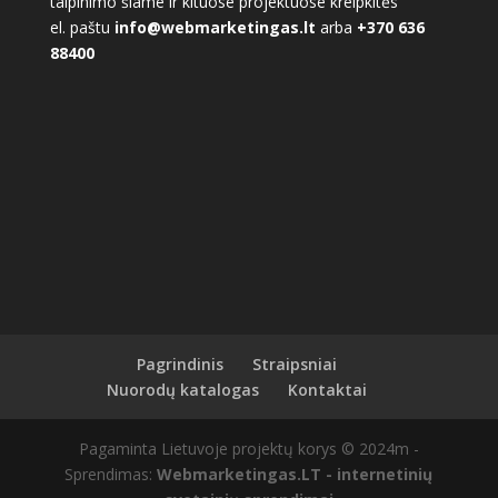
talpinimo šiame ir kituose projektuose kreipkitės
el. paštu
info@webmarketingas.lt
arba
+370 636
88400
Pagrindinis
Straipsniai
Nuorodų katalogas
Kontaktai
Pagaminta Lietuvoje projektų korys © 2024m -
Sprendimas:
Webmarketingas.LT - internetinių