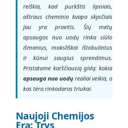
reiškia, kad purkštis lipniais,
aštraus cheminio kvapo skysčiais
jau yra praeitis. Šių metų
apsaugos nuo uodų rinka siūlo
išmanius, moksliškai ištobulintus
ir kūnui saugius sprendimus.
Pristatome karščiausią gidą: kokia
apsauga nuo uodų
realiai veikia, o
kas tėra rinkodaros triukai.
Naujoji Chemijos
Era: Trys