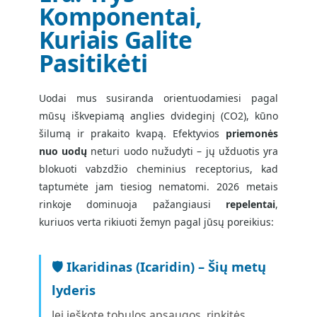
Komponentai,
Kuriais Galite
Pasitikėti
Uodai mus susiranda orientuodamiesi pagal
mūsų iškvepiamą anglies dvideginį (CO2), kūno
šilumą ir prakaito kvapą. Efektyvios
priemonės
nuo uodų
neturi uodo nužudyti – jų užduotis yra
blokuoti vabzdžio cheminius receptorius, kad
taptumėte jam tiesiog nematomi. 2026 metais
rinkoje dominuoja pažangiausi
repelentai
,
kuriuos verta rikiuoti žemyn pagal jūsų poreikius:
🛡️ Ikaridinas (Icaridin) – Šių metų
lyderis
Jei ieškote tobulos apsaugos, rinkitės