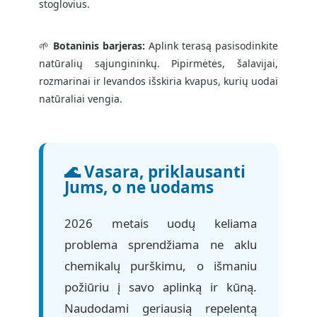
stoglovius.
🌱
Botaninis barjeras:
Aplink terasą pasisodinkite
natūralių sąjungininkų. Pipirmėtės, šalavijai,
rozmarinai ir levandos išskiria kvapus, kurių uodai
natūraliai vengia.
🌊 Vasara, priklausanti
Jums, o ne uodams
2026 metais uodų keliama
problema sprendžiama ne aklu
chemikalų purškimu, o išmaniu
požiūriu į savo aplinką ir kūną.
Naudodami geriausią repelentą