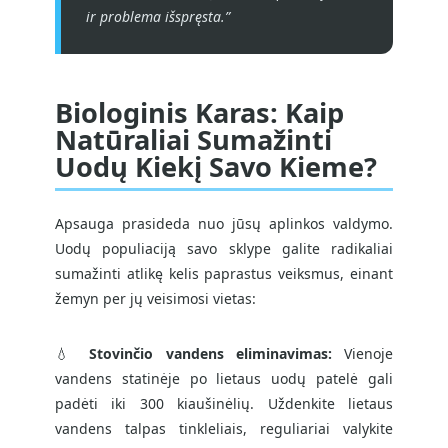
ir problema išspręsta.”
Biologinis Karas: Kaip
Natūraliai Sumažinti
Uodų Kiekį Savo Kieme?
Apsauga prasideda nuo jūsų aplinkos valdymo.
Uodų populiaciją savo sklype galite radikaliai
sumažinti atlikę kelis paprastus veiksmus, einant
žemyn per jų veisimosi vietas:
💧
Stovinčio vandens eliminavimas:
Vienoje
vandens statinėje po lietaus uodų patelė gali
padėti iki 300 kiaušinėlių. Uždenkite lietaus
vandens talpas tinkleliais, reguliariai valykite