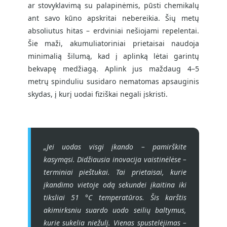
ar stovyklavimą su palapinėmis, pūsti chemikalų
ant savo kūno apskritai nebereikia. Šių metų
absoliutus hitas – erdviniai nešiojami repelentai.
Šie maži, akumuliatoriniai prietaisai naudoja
minimalią šilumą, kad į aplinką lėtai garintų
bekvapę medžiagą. Aplink jus maždaug 4–5
metrų spinduliu susidaro nematomas apsauginis
skydas, į kurį uodai fiziškai negali įskristi.
„Jei uodas visgi įkando – pamirškite
kasymąsi. Didžiausia inovacija vaistinėlėse –
terminiai pieštukai. Tai prietaisai, kurie
įkandimo vietoje odą sekundei įkaitina iki
tiksliai 51 °C temperatūros. Šis karštis
akimirksniu suardo uodo seilių baltymus,
kurie sukelia niežulį. Vienas spustelėjimas –