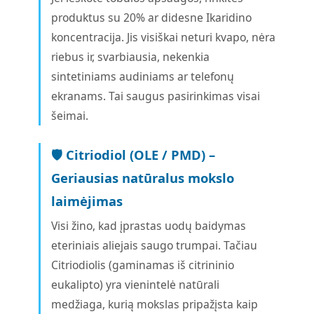
produktus su 20% ar didesne Ikaridino
koncentracija. Jis visiškai neturi kvapo, nėra
riebus ir, svarbiausia, nekenkia
sintetiniams audiniams ar telefonų
ekranams. Tai saugus pasirinkimas visai
šeimai.
🛡️ Citriodiol (OLE / PMD) –
Geriausias natūralus mokslo
laimėjimas
Visi žino, kad įprastas uodų baidymas
eteriniais aliejais saugo trumpai. Tačiau
Citriodiolis (gaminamas iš citrininio
eukalipto) yra vienintelė natūrali
medžiaga, kurią mokslas pripažįsta kaip