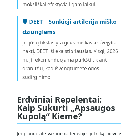
moksliškai efektyvią ilgam laikui.
🛡️ DEET – Sunkioji artilerija miško
džiunglėms
Jei jūsų tikslas yra gilus miškas ar žvejyba
naktį, DEET išlieka stipriausias. Visgi, 2026
m. jį rekomenduojama purkšti tik ant
drabužių, kad išvengtumėte odos
sudirginimo.
Erdviniai Repelentai:
Kaip Sukurti „Apsaugos
Kupolą“ Kieme?
Jei planuojate vakarienę terasoje, pikniką pievoje