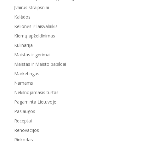
Įvairūs straipsniai
Kalėdos
Kelionės ir laisvalaikis
Kiemų apželdinimas
Kulinarija
Maistas ir gėrimai
Maistas ir Maisto papildai
Marketingas
Namams
Nekilnojamasis turtas
Pagaminta Lietuvoje
Paslaugos
Receptai
Renovacijos
Rinkodara