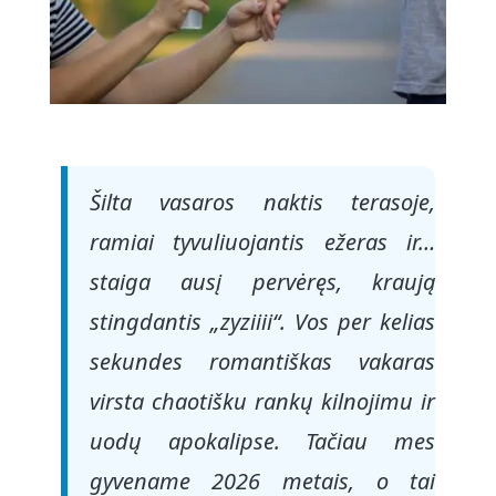
Šilta vasaros naktis terasoje,
ramiai tyvuliuojantis ežeras ir…
staiga ausį pervėręs, kraują
stingdantis „zyziiii“. Vos per kelias
sekundes romantiškas vakaras
virsta chaotišku rankų kilnojimu ir
uodų apokalipse. Tačiau mes
gyvename 2026 metais, o tai